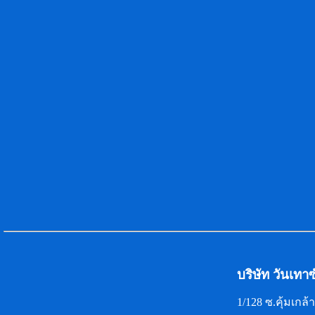
บริษัท วันเทา
1/128 ซ.คุ้มเก